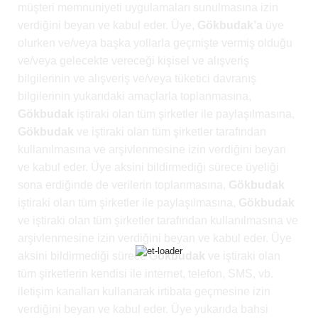
müşteri memnuniyeti uygulamaları sunulmasına izin
verdiğini beyan ve kabul eder. Üye,
Gökbudak’a
üye
olurken ve/veya başka yollarla geçmişte vermiş olduğu
ve/veya gelecekte vereceği kişisel ve alışveriş
bilgilerinin ve alışveriş ve/veya tüketici davranış
bilgilerinin yukarıdaki amaçlarla toplanmasına,
Gökbudak
iştiraki olan tüm şirketler ile paylaşılmasına,
Gökbudak
ve iştiraki olan tüm şirketler tarafından
kullanılmasına ve arşivlenmesine izin verdiğini beyan
ve kabul eder. Üye aksini bildirmediği sürece üyeliği
sona erdiğinde de verilerin toplanmasına,
Gökbudak
iştiraki olan tüm şirketler ile paylaşılmasına,
Gökbudak
ve iştiraki olan tüm şirketler tarafından kullanılmasına ve
arşivlenmesine izin verdiğini beyan ve kabul eder. Üye
aksini bildirmediği sürece G
ökbudak
ve iştiraki olan
tüm şirketlerin kendisi ile internet, telefon, SMS, vb.
iletişim kanalları kullanarak irtibata geçmesine izin
verdiğini beyan ve kabul eder. Üye yukarıda bahsi