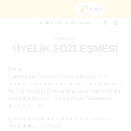
0
0,00
₺
Organik bal ve ürünleri arayın...
Anasayfa
ÜYELIK SÖZLEŞMESI
Taraflar
a)
Gökbudak
markasını ve www.gokbudak.com.tr
internet sitesinin faaliyetlerini yürüten, Pınar Mah. Ahmet
Arif Cad. No: 131A Esenyurt/İstanbul adresinde mukim
www.gokbudak.com.tr (Bundan böyle
“Gökbudak”
olarak anılacaktır).
b) www.gokbudak.com.tr internet sitesine üye olan
internet kullanıcısı (“Üye”)