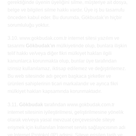
gerektiğinde üyenin üyeliğini silme, müşteriye ait dosya,
belge ve bilgileri silme hakkı vardır. Üye iş bu tasarrufu
önceden kabul eder. Bu durumda, Gökbudak’ın hiçbir
sorumluluğu yoktur.
3.10. www.gokbudak.com.tr internet sitesi yazılım ve
tasarımı
Gökbudak’ın
mülkiyetinde olup, bunlara ilişkin
telif hakkı ve/veya diğer fikri mülkiyet hakları ilgili
kanunlarca korunmakta olup, bunlar üye tarafından
izinsiz kullanılamaz, iktisap edilemez ve değiştirilemez.
Bu web sitesinde adı geçen başkaca şirketler ve
ürünleri sahiplerinin ticari markalarıdır ve ayrıca fikri
mülkiyet hakları kapsamında korunmaktadır.
3.11.
Gökbudak
tarafından www.gokbudak.com.tr
internet sitesinin iyileştirilmesi, geliştirilmesine yönelik
olarak ve/veya yasal mevzuat çerçevesinde siteye
erişmek için kullanılan İnternet servis sağlayıcısının adı
ve Internet Protokol (IP) adresi, Siteye erişilen tarih ve