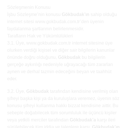
Sözleşmenin Konusu
İşbu Sözleşme’nin konusu
Gökbudak’ın
sahip olduğu
internet sitesi www.gokbudak.com.tr’den üyenin
faydalanma şartlarının belirlenmesidir.
Tarafların Hak ve Yükümlülükleri
3.1. Üye, www.gokbudak.com.tr internet sitesine üye
olurken verdiği kişisel ve diğer sair bilgilerin kanunlar
önünde doğru olduğunu,
Gökbudak
bu bilgilerin
gerçeğe aykırılığı nedeniyle uğrayacağı tüm zararları
aynen ve derhal tazmin edeceğini beyan ve taahhüt
eder.
3.2. Üye,
Gökbudak
tarafından kendisine verilmiş olan
şifreyi başka kişi ya da kuruluşlara veremez, üyenin söz
konusu şifreyi kullanma hakkı bizzat kendisine aittir. Bu
sebeple doğabilecek tüm sorumluluk ile üçüncü kişiler
veya yetkili merciler tarafından
Gökbudak’a
karşı ileri
sürülebilecek tüm iddia ve taleplere karşı,
Gökbudak’ın