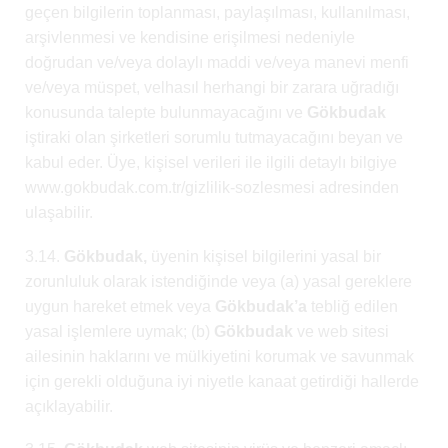
geçen bilgilerin toplanması, paylaşılması, kullanılması,
arşivlenmesi ve kendisine erişilmesi nedeniyle
doğrudan ve/veya dolaylı maddi ve/veya manevi menfi
ve/veya müspet, velhasıl herhangi bir zarara uğradığı
konusunda talepte bulunmayacağını ve
Gökbudak
iştiraki olan şirketleri sorumlu tutmayacağını beyan ve
kabul eder. Üye, kişisel verileri ile ilgili detaylı bilgiye
www.gokbudak.com.tr/gizlilik-sozlesmesi adresinden
ulaşabilir.
3.14.
Gökbudak,
üyenin kişisel bilgilerini yasal bir
zorunluluk olarak istendiğinde veya (a) yasal gereklere
uygun hareket etmek veya
Gökbudak’a
tebliğ edilen
yasal işlemlere uymak; (b)
Gökbudak
ve web sitesi
ailesinin haklarını ve mülkiyetini korumak ve savunmak
için gerekli olduğuna iyi niyetle kanaat getirdiği hallerde
açıklayabilir.