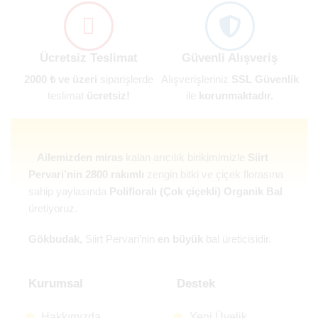
Ücretsiz Teslimat
Güvenli Alışveriş
2000 ₺ ve üzeri
siparişlerde
Alışverişleriniz
SSL Güvenlik
teslimat
ücretsiz!
ile
korunmaktadır.
Ailemizden miras
kalan arıcılık birikimimizle
Siirt
Pervari’nin 2800 rakımlı
zengin bitki ve çiçek florasına
sahip yaylasında
Polifloralı (Çok çiçekli) Organik Bal
üretiyoruz.
Gökbudak,
Siirt Pervari’nin
en büyük
bal üreticisidir.
Kurumsal
Destek
Hakkımızda
Yeni Üyelik