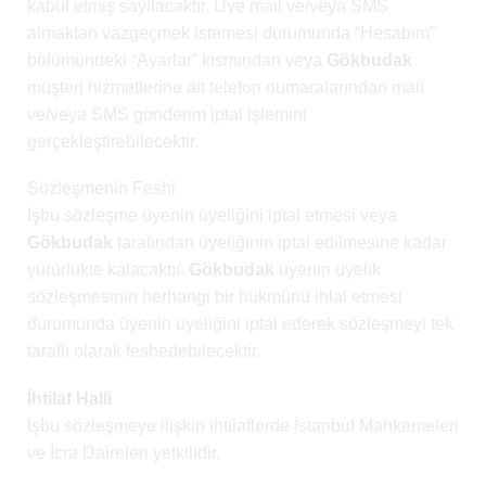
kabul etmiş sayılacaktır. Üye mail ve/veya SMS
almaktan vazgeçmek istemesi durumunda “Hesabım”
bölümündeki “Ayarlar” kısmından veya
Gökbudak
müşteri hizmetlerine ait telefon numaralarından mail
ve/veya SMS gönderim iptal işlemini
gerçekleştirebilecektir.
Sözleşmenin Feshi
İşbu sözleşme üyenin üyeliğini iptal etmesi veya
Gökbudak
tarafından üyeliğinin iptal edilmesine kadar
yürürlükte kalacaktır.
Gökbudak
üyenin üyelik
sözleşmesinin herhangi bir hükmünü ihlal etmesi
durumunda üyenin üyeliğini iptal ederek sözleşmeyi tek
taraflı olarak feshedebilecektir.
İhtilaf Halli
İşbu sözleşmeye ilişkin ihtilaflerde İstanbul Mahkemeleri
ve İcra Daireleri yetkilidir.