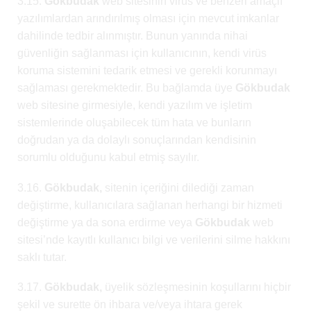
3.15.
Gökbudak
web sitesinin virüs ve benzeri amaçlı
yazılımlardan arındırılmış olması için mevcut imkanlar
dahilinde tedbir alınmıştır. Bunun yanında nihai
güvenliğin sağlanması için kullanıcının, kendi virüs
koruma sistemini tedarik etmesi ve gerekli korunmayı
sağlaması gerekmektedir. Bu bağlamda üye
Gökbudak
web sitesine girmesiyle, kendi yazılım ve işletim
sistemlerinde oluşabilecek tüm hata ve bunların
doğrudan ya da dolaylı sonuçlarından kendisinin
sorumlu olduğunu kabul etmiş sayılır.
3.16.
Gökbudak,
sitenin içeriğini dilediği zaman
değiştirme, kullanıcılara sağlanan herhangi bir hizmeti
değiştirme ya da sona erdirme veya
Gökbudak
web
sitesi’nde kayıtlı kullanıcı bilgi ve verilerini silme hakkını
saklı tutar.
3.17.
Gökbudak,
üyelik sözleşmesinin koşullarını hiçbir
şekil ve surette ön ihbara ve/veya ihtara gerek