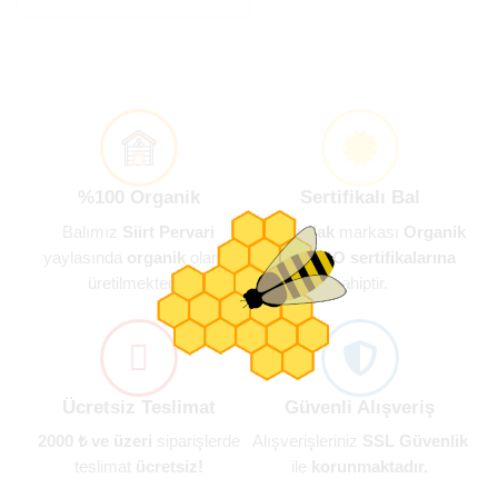
%100 Organik
Sertifikalı Bal
Balımız
Siirt Pervari
Gökbudak
markası
Organik
yaylasında
organik
olarak
Bal ve ISO sertifikalarına
üretilmektedir.
sahiptir.
Ücretsiz Teslimat
Güvenli Alışveriş
2000 ₺ ve üzeri
siparişlerde
Alışverişleriniz
SSL Güvenlik
teslimat
ücretsiz!
ile
korunmaktadır.