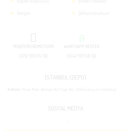
Bayilik Başvurusu
Gizlilik Politikası
İletişim
Şifremi Unuttum
MÜŞTERİ HİZMETLERİ
WHATSAPP DESTEK
0212 993 15 56
0542 193 56 56
İSTANBUL (DEPO)
Pınar Mah. Ahmet Arif Cad. No: 131A Esenyurt/İstanbul
Adres:
SOSYAL MEDYA