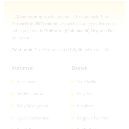
Ailemizden miras
kalan arıcılık birikimimizle
Siirt
Pervari’nin 2800 rakımlı
zengin bitki ve çiçek florasına
sahip yaylasında
Polifloralı (Çok çiçekli) Organik Bal
üretiyoruz.
Gökbudak,
Siirt Pervari’nin
en büyük
bal üreticisidir.
Kurumsal
Destek
Hakkımızda
Yeni Üyelik
Sertifikalarımız
Giriş Yap
Satış Sözleşmesi
Hesabım
Üyelik Sözleşmesi
Kargo ve Teslimat