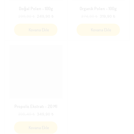
Doğal Polen ~ 100g
Organik Polen ~ 100g
299,90
₺
249,90
₺
374,90
₺
319,90
₺
Kovana Ekle
Kovana Ekle
Propolis Ekstratı ~ 20 Ml
399,49
₺
349,90
₺
Kovana Ekle