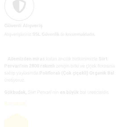
Güvenli Alışveriş
Alışverişleriniz
SSL Güvenlik
ile
korunmaktadır.
Ailemizden miras
Siirt
kalan arıcılık birikimimizle
Pervari’nin 2800 rakımlı
zengin bitki ve çiçek florasına
Polifloralı (Çok çiçekli) Organik Bal
sahip yaylasında
üretiyoruz.
Gökbudak,
en büyük
Siirt Pervari’nin
bal üreticisidir.
Kurumsal