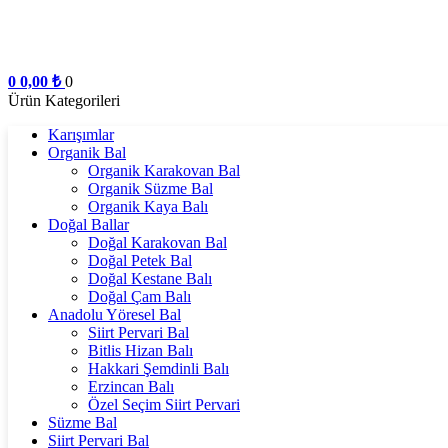
0
0,00
₺
0
Ürün Kategorileri
Karışımlar
Organik Bal
Organik Karakovan Bal
Organik Süzme Bal
Organik Kaya Balı
Doğal Ballar
Doğal Karakovan Bal
Doğal Petek Bal
Doğal Kestane Balı
Doğal Çam Balı
Anadolu Yöresel Bal
Siirt Pervari Bal
Bitlis Hizan Balı
Hakkari Şemdinli Balı
Erzincan Balı
Özel Seçim Siirt Pervari
Süzme Bal
Siirt Pervari Bal