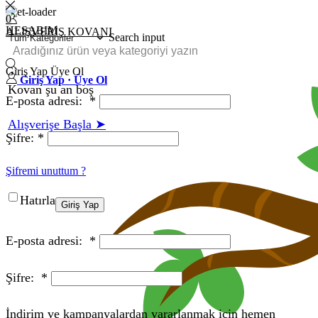
0
HESABIM
ALIŞVERIŞ KOVANI
Search input
Giriş Yap
Üye Ol
Giriş Yap · Üye Ol
Kovan şu an boş
E-posta adresi:
*
Alışverişe Başla ➤
Şifre:
*
Şifremi unuttum ?
Hatırla
Giriş Yap
E-posta adresi:
*
Şifre:
*
İndirim ve kampanyalardan yararlanmak için hemen