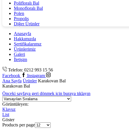
Polifloralı Bal
Monofloralı Bal
Polen
Propolis
Diğer Ürünler
Anasayfa
Hakkımızda
Sertifikalarımız
Ürünlerimiz
Galeri
İletişim
Telefon: 0212 993 15 56
Facebook
Instagram
Ana Sayfa
Ürünler
Karakovan Bal
Karakovan Bal
Önceki sayfaya geri dönmek için buraya tıklayın
Görüntüleyen:
Klavuz
List
Göster
Products per page