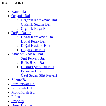
KATEGORI
Karışımlar
Organik Bal
Organik Karakovan Bal
Organik Süzme Bal
Organik Kaya Balı
Doğal Ballar
Doğal Karakovan Bal
Doğal Petek Bal
Doğal Kestane Balı
Doğal Çam Balı
Anadolu Yöresel Bal
Siirt Pervari Bal
Bitlis Hizan Balı
Hakkari Şemdinli Balı
Erzincan Balı
Özel Seçim Siirt Pervari
Süzme Bal
Siirt Pervari Bal
Polifloralı Bal
Monofloralı Bal
Polen
Propolis
Diğer Ürünler