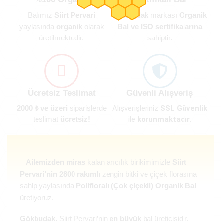
Balımız
Siirt Pervari
Gökbudak
markası
Organik
yaylasında
organik
olarak
Bal ve ISO sertifikalarına
üretilmektedir.
sahiptir.
Ücretsiz Teslimat
Güvenli Alışveriş
Alışverişleriniz
SSL Güvenlik
2000 ₺ ve üzeri
siparişlerde
ile
korunmaktadır.
teslimat
ücretsiz!
Ailemizden miras
kalan arıcılık birikimimizle
Siirt
Pervari’nin 2800 rakımlı
zengin bitki ve çiçek florasına
sahip yaylasında
Polifloralı (Çok çiçekli) Organik Bal
üretiyoruz.
Gökbudak,
Siirt Pervari’nin
en büyük
bal üreticisidir.