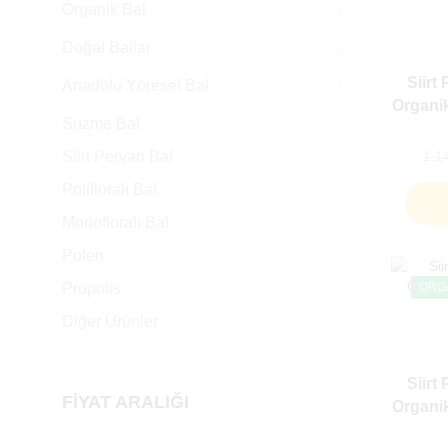
Organik Bal
Doğal Ballar
Siirt 
Anadolu Yöresel Bal
Organi
Süzme Bal
Siirt Pervari Bal
1.1
Polifloralı Bal
Monofloralı Bal
Polen
Propolis
ORG
Diğer Ürünler
Siirt 
FIYAT ARALIĞI
Organi