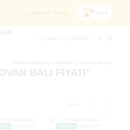
0
GIRIŞ YAP · ÜYE OL
0,00
₺
ALERI
Telefon: 0212 993 15 56
Önceki sayfaya geri dönmek için buraya tıklayın
VAN BALI FIYATI”
Göster
ANIK
ORGANIK