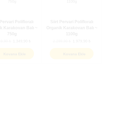
 Pervari Polifloralı
Siirt Pervari Polifloralı
k Karakovan Balı ~
Organik Karakovan Balı ~
750g
1100g
49,90
₺
1.349,90
₺
2.299,90
₺
1.979,90
₺
Kovana Ekle
Kovana Ekle