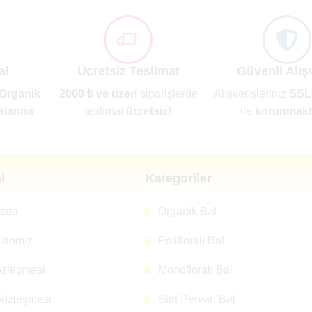
al
Ücretsiz Teslimat
Güvenli Alış
Organik
2000 ₺ ve üzeri
siparişlerde
Alışverişleriniz
SSL
alarına
teslimat
ücretsiz!
ile
korunmakta
l
Kategoriler
ızda
Organik Bal
alarımız
Polifloralı Bal
özleşmesi
Monofloralı Bal
Sözleşmesi
Siirt Pervari Bal