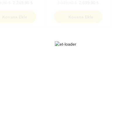
9,90
₺
2.249,90
₺
3.049,90
₺
2.699,90
₺
Kovana Ekle
Kovana Ekle