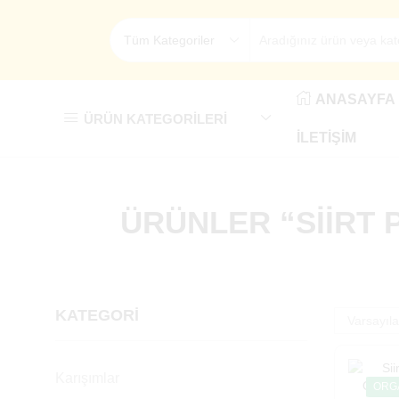
ANASAYFA
ÜRÜN KATEGORILERI
İLETIŞIM
ÜRÜNLER “SIIRT 
KATEGORI
Karışımlar
ORG