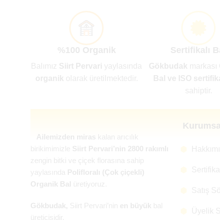
%100 Organik
Sertifikalı B
Balımız
Siirt Pervari
yaylasında
Gökbudak
markası
organik
olarak üretilmektedir.
Bal ve ISO sertifik
sahiptir.
Kurumsa
Ailemizden miras
kalan arıcılık
birikimimizle
Siirt Pervari’nin 2800 rakımlı
Hakkım
zengin bitki ve çiçek florasına sahip
Sertifik
yaylasında
Polifloralı (Çok çiçekli)
Organik Bal
üretiyoruz.
Satış S
Gökbudak,
Siirt Pervari’nin
en büyük
bal
Üyelik 
üreticisidir.