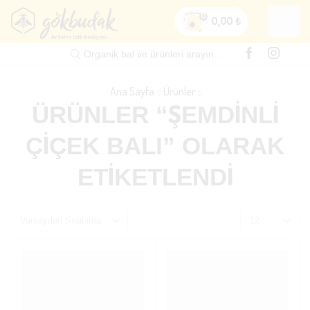
0
0,00
₺
Organik bal ve ürünleri arayın...
Ana Sayfa
Ürünler
ÜRÜNLER “ŞEMDINLI
ÇIÇEK BALI” OLARAK
ETIKETLENDI