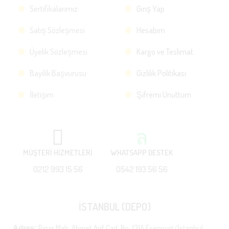
Sertifikalarımız
Giriş Yap
Satış Sözleşmesi
Hesabım
Üyelik Sözleşmesi
Kargo ve Teslimat
Bayilik Başvurusu
Gizlilik Politikası
İletişim
Şifremi Unuttum
MÜŞTERİ HİZMETLERİ
WHATSAPP DESTEK
0212 993 15 56
0542 193 56 56
İSTANBUL (DEPO)
Pınar Mah. Ahmet Arif Cad. No: 131A Esenyurt/İstanbul
Adres: