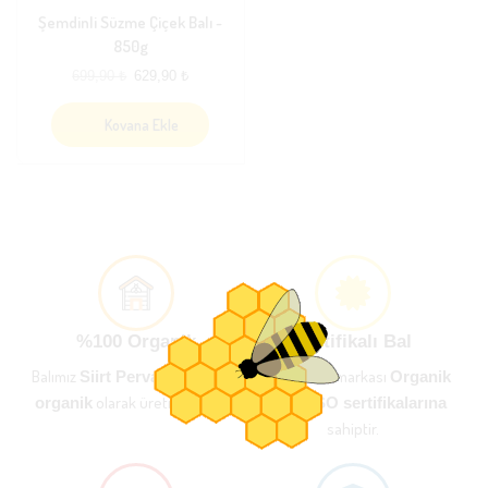
Şemdinli Süzme Çiçek Balı ~
850g
699,90
₺
629,90
₺
Kovana Ekle
%100 Organik
Sertifikalı Bal
Balımız
yaylasında
markası
Siirt Pervari
Gökbudak
Organik
olarak üretilmektedir.
organik
Bal ve ISO sertifikalarına
sahiptir.