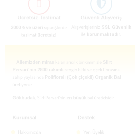
Ücretsiz Teslimat
Güvenli Alışveriş
siparişlerde
Alışverişleriniz
SSL Güvenlik
2000 ₺ ve üzeri
ile
korunmaktadır.
teslimat
ücretsiz!
kalan arıcılık birikimimizle
Ailemizden miras
Siirt
zengin bitki ve çiçek florasına
Pervari’nin 2800 rakımlı
sahip yaylasında
Polifloralı (Çok çiçekli) Organik Bal
üretiyoruz.
Siirt Pervari’nin
bal üreticisidir.
Gökbudak,
en büyük
Kurumsal
Destek
Hakkımızda
Yeni Üyelik