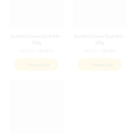
Şemdinli Süzme Çiçek Balı ~
Şemdinli Süzme Çiçek Balı ~
230g
460g
239,90
₺
169,90
₺
399,90
₺
329,90
₺
Kovana Ekle
Kovana Ekle