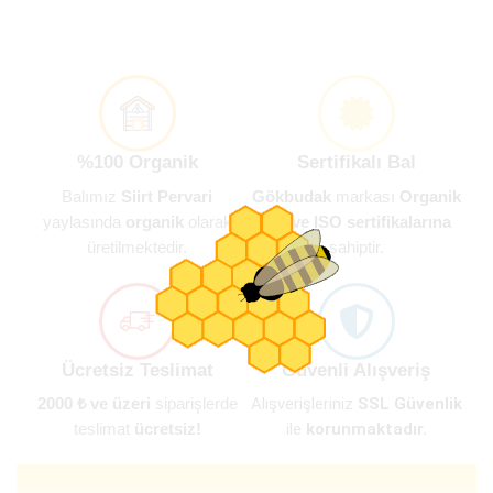
%100 Organik
Sertifikalı Bal
Balımız
Siirt Pervari
Gökbudak
markası
Organik
yaylasında
organik
olarak
Bal ve ISO sertifikalarına
üretilmektedir.
sahiptir.
Ücretsiz Teslimat
Güvenli Alışveriş
Alışverişleriniz
SSL Güvenlik
2000 ₺ ve üzeri
siparişlerde
ile
korunmaktadır.
teslimat
ücretsiz!