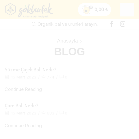
0
0,00
₺
Organik bal ve ürünleri arayın...
Anasayfa
BLOG
Süzme Çiçek Balı Nedir?
16 Mart 2023
/
774
/
0
Continue Reading
Çam Balı Nedir?
16 Mart 2023
/
683
/
0
Continue Reading