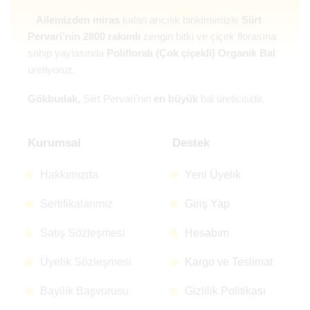
Ailemizden miras
kalan arıcılık birikimimizle
Siirt
Pervari’nin 2800 rakımlı
zengin bitki ve çiçek florasına
sahip yaylasında
Polifloralı (Çok çiçekli) Organik Bal
üretiyoruz.
Gökbudak,
Siirt Pervari’nin
en büyük
bal üreticisidir.
Kurumsal
Destek
Hakkımızda
Yeni Üyelik
Sertifikalarımız
Giriş Yap
Satış Sözleşmesi
Hesabım
Üyelik Sözleşmesi
Kargo ve Teslimat
Bayilik Başvurusu
Gizlilik Politikası